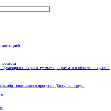
рганизацией
 процесса
 обучающихся по реализуемым программам в области искусств»
ть образовательного процесса. Доступная среда.
ся
ии