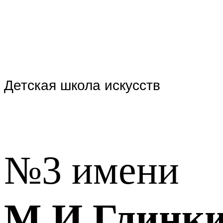
Детская школа искусств
№3 имени
М.И.Глинк