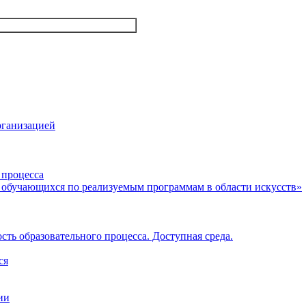
рганизацией
 процесса
 обучающихся по реализуемым программам в области искусств»
ть образовательного процесса. Доступная среда.
ся
ии