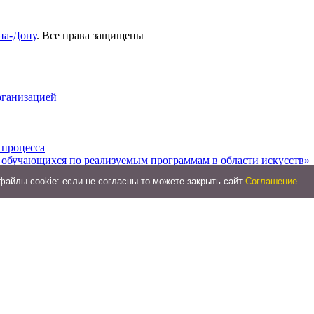
на-Дону
. Все права защищены
рганизацией
 процесса
 обучающихся по реализуемым программам в области искусств»
айлы cookie: если не согласны то можете закрыть сайт
Соглашение
ть образовательного процесса. Доступная среда.
ся
ии