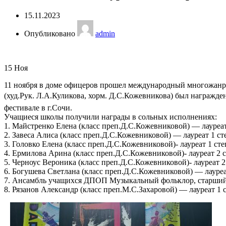
15.11.2023
Опубликовано
admin
15
Ноя
11 ноября в доме офицеров прошел международный многожанро
(худ.Рук. Л.А.Куликова, хорм. Д.С.Кожевникова) был награж
фестивале в г.Сочи.
Учащиеся школы получили награды в сольных исполнениях:
1. Майстренко Елена (класс преп.Д.С.Кожевниковой) — лауреат
2. Завеса Алиса (класс преп.Д.С.Кожевниковой) — лауреат 1 ст
3. Головко Елена (класс преп.Д.С.Кожевниковой)- лауреат 1 сте
4. Ермилова Арина (класс преп.Д.С.Кожевниковой)- лауреат 2 
5. Черноус Вероника (класс преп.Д.С.Кожевниковой)- лауреат 2
6. Богушева Светлана (класс преп.Д.С.Кожевниковой) — лауреа
7. Ансамбль учащихся ДПОП Музыкальный фольклор, старший 
8. Рязанов Александр (класс преп.М.С.Захаровой) — лауреат 1 