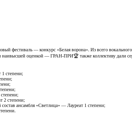
вый фестиваль — конкурс «Белая ворона». Из всего вокального 
ден наивысшей оценкой — ГРАН-ПРИ🏆 также коллективу дали се
 1 степени;
епени;
пени;
степени;
 степени;
т 2 степени;
состав ансамбля «Светлица» — Лауреат 1 степени;
степени.