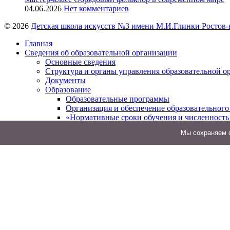
04.06.2026
Нет комментариев
© 2026
Детская школа искусств №3 имени М.И.Глинки Ростов-
Главная
Сведения об образовательной организации
Основные сведения
Структура и органы управления образовательной о
Документы
Образование
Образовательные программы
Организация и обеспечение образовательного
«Нормативные сроки обучения и численность
Федеральные государственные требования
Мы cохраняем ф
Руководство
Педагогический состав
Материально-техническое обеспечение и оснащеннос
Финансово-хозяйственная деятельность
Вакантные места для приема (перевода) обучающих
Стипендии и меры поддержки обучающихся
Международное сотрудничество
Организация питания в образовательной организац
Образовательные стандарты и требования
Антикоррупционная политика
Профилактика терроризма и экстремизма