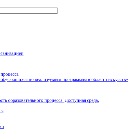
рганизацией
 процесса
 обучающихся по реализуемым программам в области искусств»
ть образовательного процесса. Доступная среда.
ся
ии