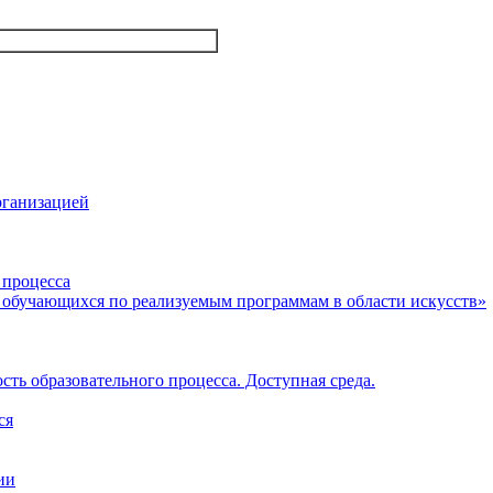
рганизацией
 процесса
 обучающихся по реализуемым программам в области искусств»
ть образовательного процесса. Доступная среда.
ся
ии