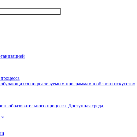
рганизацией
 процесса
 обучающихся по реализуемым программам в области искусств»
ть образовательного процесса. Доступная среда.
ся
ии