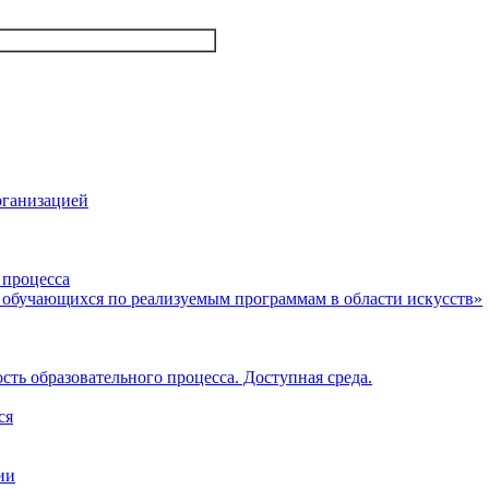
рганизацией
 процесса
 обучающихся по реализуемым программам в области искусств»
ть образовательного процесса. Доступная среда.
ся
ии