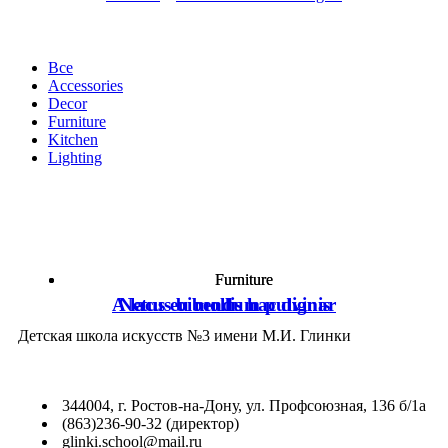
Все
Accessories
Decor
Furniture
Kitchen
Lighting
Furniture
Furniture
A lacus bibendum pulvinar
Netus eu mollis hac dignis
Детская школа искусств №3 имени М.И. Глинки
344004, г. Ростов-на-Дону, ул. Профсоюзная, 136 б/1а
(863)236-90-32 (директор)
glinki.school@mail.ru